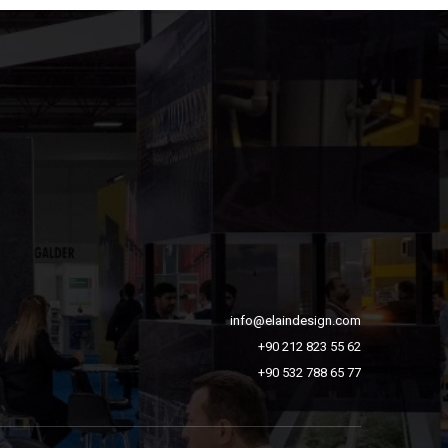
info@elaindesign.com
+90 212 823 55 62
+90 532 788 65 77